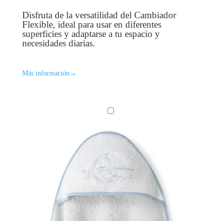
Disfruta de la versatilidad del Cambiador
Flexible, ideal para usar en diferentes
superficies y adaptarse a tu espacio y
necesidades diarias.
Más información
→
C
A
P
A
D
E
B
A
Ñ
O