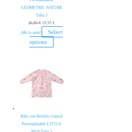
GEOMETRIC NATURE
Talla 3
El
El
26,95
€
19,95
€
precio
precio
Select
¡Me lo pido!
original
actual
options
era:
es:
26,95 €.
19,95 €.
Babi con Bolsillo Central
Personalizable LITTLE
RED Talla 2