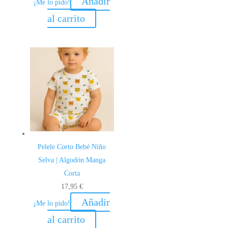
Añadir
¡Me lo pido!
original
actual
al carrito
era:
es:
18,95 €.
10,95 €.
Pelele Corto Bebé Niño
Selva | Algodón Manga
Corta
17,95
€
Añadir
¡Me lo pido!
al carrito