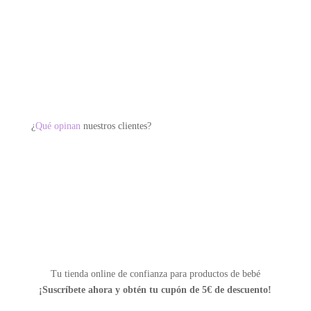
múltiples
variantes.
Las
opciones
se
pueden
elegir
¿
Qué opinan
nuestros clientes?
en
la
página
de
producto
Tu tienda online de confianza para productos de bebé
¡Suscríbete ahora y
obtén tu cupón de 5€ de descuento!