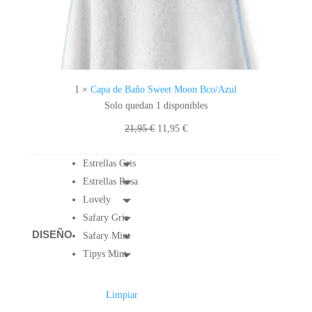
S
W
E
E
T
M
1
×
Capa de Baño Sweet Moon Bco/Azul
O
Solo quedan 1 disponibles
O
El
El
21,95
€
11,95
€
N
precio
precio
B
original
actual
Estrellas Gris
C
era:
es:
Estrellas Rosa
O
21,95 €.
11,95 €.
/
Lovely
A
Safary Gris
Z
DISEÑO
Safary Mint
U
Tipys Mint
L
Limpiar