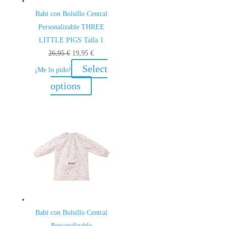
Babi con Bolsillo Central
Personalizable THREE
LITTLE PIGS Talla 1
El
El
26,95
€
19,95
€
precio
precio
Select
¡Me lo pido!
original
actual
options
era:
es:
26,95 €.
19,95 €.
Babi con Bolsillo Central
Personalizable