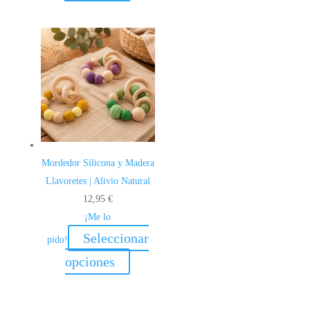
Mordedor Silicona y Madera
Llavoretes | Alivio Natural
12,95
€
¡Me lo
Seleccionar
pido!
Este
opciones
producto
tiene