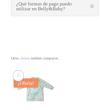
¿Qué formas de pago puedo
utilizar en Belly&Baby?
Otros
clientes
también compraron…
¡Oferta!
¡Oferta!
¡Oferta!
¡Oferta!