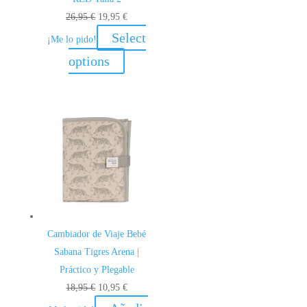
El
El
26,95
€
19,95
€
precio
precio
Select
¡Me lo pido!
original
actual
options
era:
es:
26,95 €.
19,95 €.
Cambiador de Viaje Bebé
Sabana Tigres Arena |
Práctico y Plegable
El
El
18,95
€
10,95
€
precio
precio