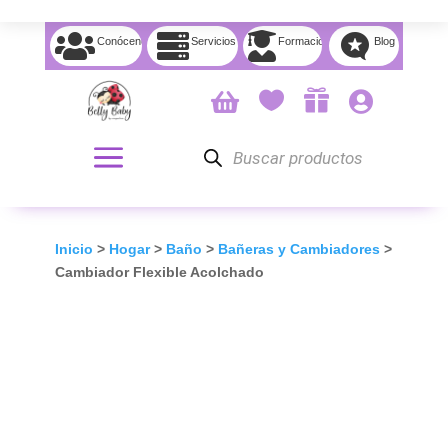




Conócenos
Servicios
Formación
Blog




Búsqueda
de
productos
Inicio
>
Hogar
>
Baño
>
Bañeras y Cambiadores
>
Cambiador Flexible Acolchado