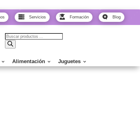



nos
Servicios
Formación
Blog
Búsqueda
de
productos
Alimentación
Juguetes