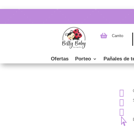

Carrito
Ofertas
Porteo
Pañales de t



