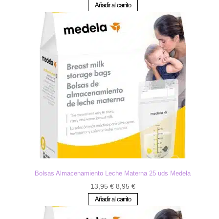
precio
precio
Añadir al carrito
original
actual
era:
es:
12,95 €.
7,95 €.
Bolsas Almacenamiento Leche Materna 25 uds Medela
El
El
13,95
€
8,95
€
precio
precio
Añadir al carrito
original
actual