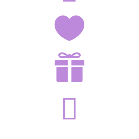


