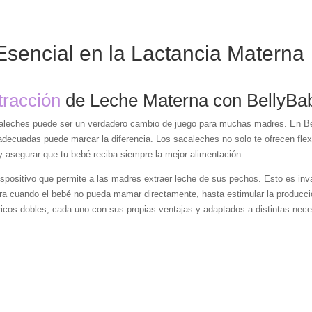
 Esencial en la Lactancia Materna
tracción
de Leche Materna con BellyBa
acaleches puede ser un verdadero cambio de juego para muchas madres. En B
adecuadas puede marcar la diferencia. Los sacaleches no solo te ofrecen flexi
 asegurar que tu bebé reciba siempre la mejor alimentación.
spositivo que permite a las madres extraer leche de sus pechos. Esto es inval
 cuando el bebé no pueda mamar directamente, hasta estimular la producción
tricos dobles, cada uno con sus propias ventajas y adaptados a distintas nec