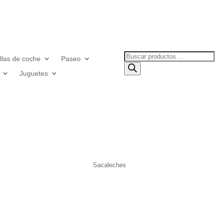
Búsqueda
illas de coche
Paseo
de
Juguetes
productos
Sacaleches