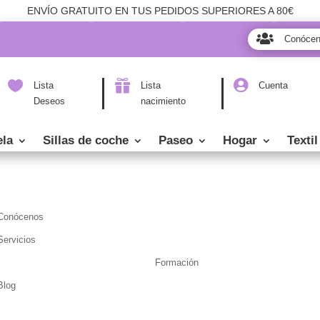
ENVÍO GRATUITO EN TUS PEDIDOS SUPERIORES A 80€

Conóce



Lista
Lista
Cuenta
Deseos
nacimiento
ela
Sillas de coche
Paseo
Hogar
Textil
Conócenos
Servicios
Formación
Blog