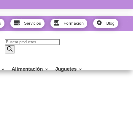



s
Servicios
Formación
Blog
Búsqueda
de
productos
Alimentación
Juguetes