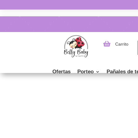

Carrito
Ofertas
Porteo
Pañales de t