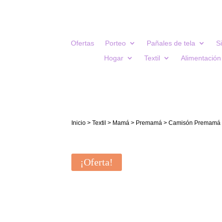
Ofertas
Porteo
Pañales de tela
S
Hogar
Textil
Alimentación
Inicio
>
Textil
>
Mamá
>
Premamá
> Camisón Premamá y
¡Oferta!