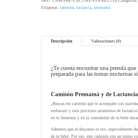
SKU:
CAM-PRE-LACT-KENYA-BELTIN
Categorías
Etiquetas:
camisón
,
lactancia
,
premamá
Descripción
Valoraciones (0)
¿Te cuesta encontrar una prenda que 
preparada para las tomas nocturnas s
Camisón Premamá y de Lactanci
¿Buscas ese camisón que te acompañe con suavidad 
embarazo y esos preciosos momentos de lactancia?
en tu bienestar y en la comodidad de tu bebé dura
Sabemos que el descanso es oro, especialmente du
de tu bebé. Por eso, este camisón con un mimo exq