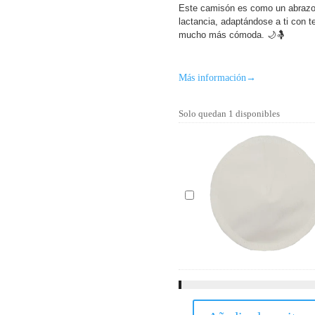
precio
p
Este camisón es como un abrazo
lactancia, adaptándose a ti con 
original
a
mucho más cómoda. 🌙🤱
era:
e
38,95 €.
1
Más información
→
Solo quedan 1 disponibles
P
a
c
k
6
D
i
s