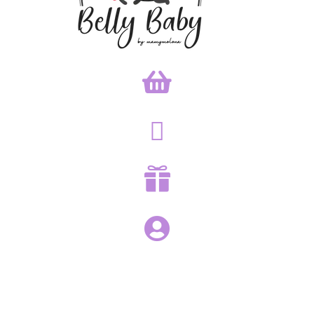



