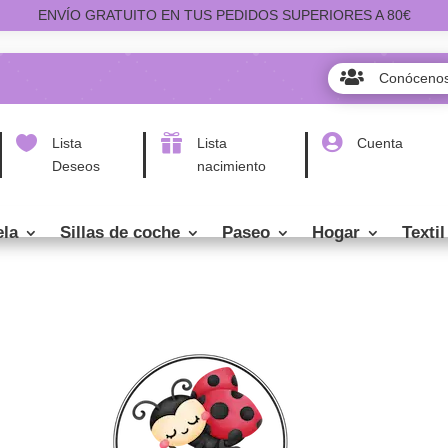
ENVÍO GRATUITO EN TUS PEDIDOS SUPERIORES A 80€

Conóceno



Lista
Lista
Cuenta
Deseos
nacimiento
ela
Sillas de coche
Paseo
Hogar
Textil