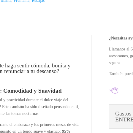
:
Mamá
,
Premamá
,
Rebajas
m
f
o
r
t
B
¿Necesitas a
l
a
Llámanos al 6
n
asesoramos, g
c
segura.
te haga sentir cómoda, bonita y
o
in renunciar a tu descanso?
También puede
a: Comodidad y Suavidad
y practicidad durante el dulce viaje del
 Este camisón ha sido diseñado pensando en ti,
Gastos
nte las tomas nocturnas.
ENTREG
rante el embarazo y los primeros meses de vida
uisito en un tejido suave y elástico:
95%