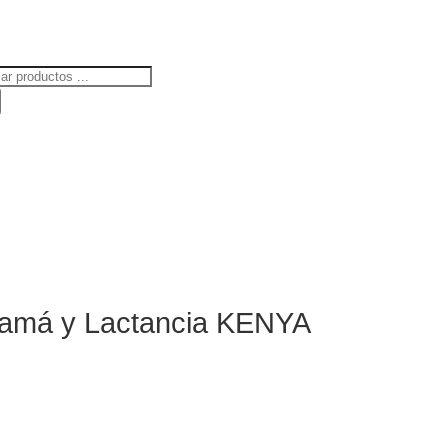
ueda
uctos
amá y Lactancia KENYA
l