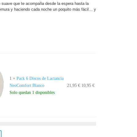
recio
 suave que te acompaña desde la espera hasta la
ternura y haciendo cada noche un poquito más fácil… y
ctual
s:
9,95 €.
1
×
Pack 6 Discos de Lactancia
El
El
NeoComfort Blanco
21,95
€
10,95
€
precio
precio
Solo quedan 1 disponibles
original
actual
era:
es:
21,95 €.
10,95 €.