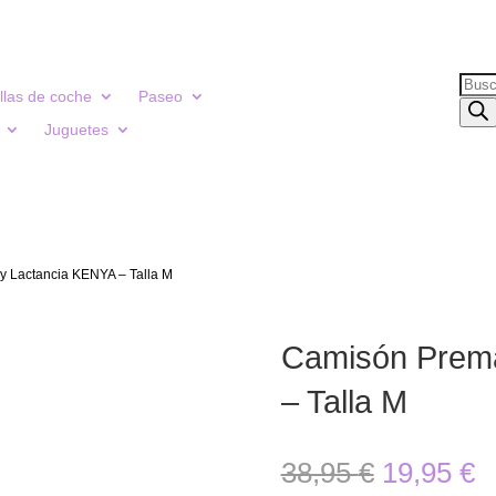
Búsq
illas de coche
Paseo
de
Juguetes
prod
 Lactancia KENYA – Talla M
Camisón Prem
– Talla M
El
E
38,95
€
19,95
€