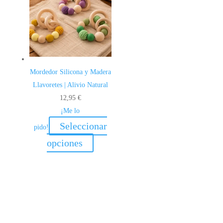
Mordedor Silicona y Madera
Llavoretes | Alivio Natural
12,95
€
¡Me lo
Seleccionar
pido!
Este
opciones
producto
tiene
múltiples
variantes.
Las
opciones