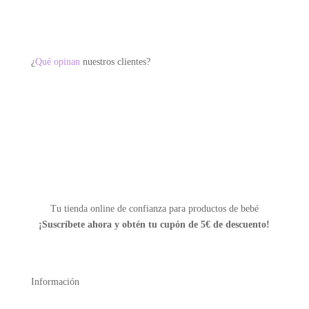
se
pueden
elegir
¿
Qué opinan
nuestros clientes?
en
la
página
de
producto
Tu tienda online de confianza para productos de bebé
¡Suscríbete ahora y
obtén tu cupón de 5€ de descuento!
Información