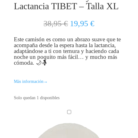
Lactancia TIBET – Talla XL
El
El
38,95
€
19,95
€
precio
precio
original
actual
Este camisón es como un abrazo suave que te
era:
es:
acompaña desde la espera hasta la lactancia,
38,95 €.
19,95 €.
adaptándose a ti con ternura y haciendo cada
noche un poquito más fácil… y mucho más
cómoda. 🌙🤱
Más información
→
Solo quedan 1 disponibles
P
A
C
K