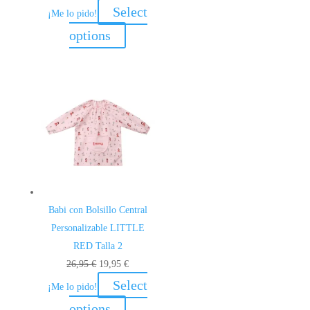
precio
precio
Select
¡Me lo pido!
original
actual
options
era:
es:
26,95 €.
19,95 €.
Babi con Bolsillo Central
Personalizable LITTLE
RED Talla 2
El
El
26,95
€
19,95
€
precio
precio
Select
¡Me lo pido!
original
actual
options