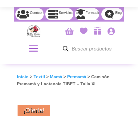




Conócenos
Servicios
Formación
Blog




Búsqueda
de
productos
Inicio
>
Textil
>
Mamá
>
Premamá
> Camisón
Premamá y Lactancia TIBET – Talla XL
¡Oferta!