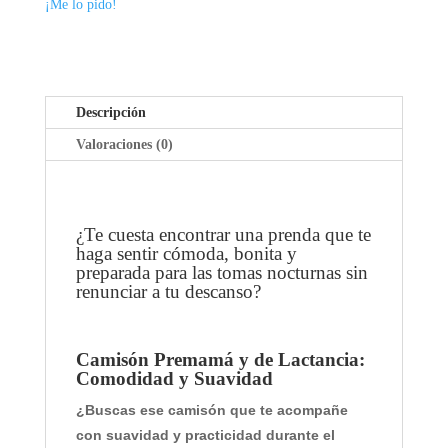
¡Me lo pido!
LACTANCIA
O
TIBET
C
-
O
TALLA
M
XL
Descripción
F
CANTIDAD
O
Valoraciones (0)
R
T
B
L
¿Te cuesta encontrar una prenda que te
haga sentir cómoda, bonita y
A
preparada para las tomas nocturnas sin
N
renunciar a tu descanso?
C
O
Camisón Premamá y de Lactancia:
Comodidad y Suavidad
¿Buscas ese camisón que te acompañe
con suavidad y practicidad durante el