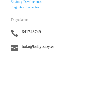
Envíos y Devoluciones
Preguntas Frecuentes
Te ayudamos
641743749

hola@bellybaby.es
