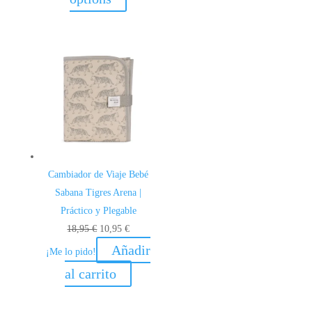
era:
es:
26,95 €.
19,95 €.
Cambiador de Viaje Bebé
Sabana Tigres Arena |
Práctico y Plegable
El
El
18,95
€
10,95
€
precio
precio
Añadir
¡Me lo pido!
original
actual
al carrito
era:
es:
18,95 €.
10,95 €.