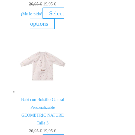
El
El
26,95
€
19,95
€
precio
precio
Select
¡Me lo pido!
original
actual
options
era:
es:
26,95 €.
19,95 €.
Babi con Bolsillo Central
Personalizable
GEOMETRIC NATURE
Talla 3
El
El
26,95
€
19,95
€