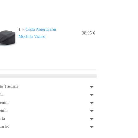
1
×
Cesta Abierta con
38,95
€
Mochila Vizaro
lo Toscana
ta
enim
enim
rla
arlet