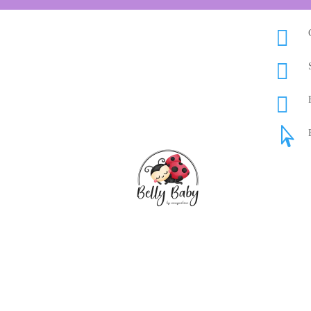



