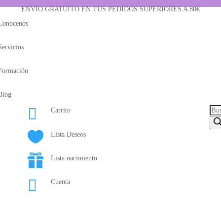
ENVÍO GRATUITO EN TUS PEDIDOS SUPERIORES A 80€
Conócenos
Servicios
Formación
Blog

Bús
Carrito
de
pro

Lista Deseos

Lista nacimiento

Cuenta