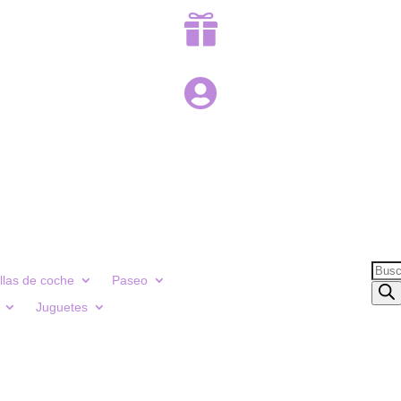


Búsq
illas de coche
Paseo
de
Juguetes
prod