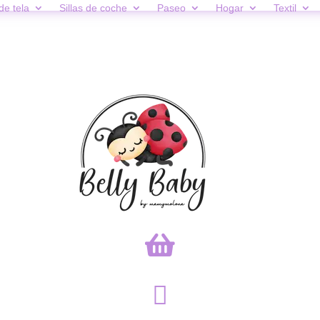
de tela
Sillas de coche
Paseo
Hogar
Textil

