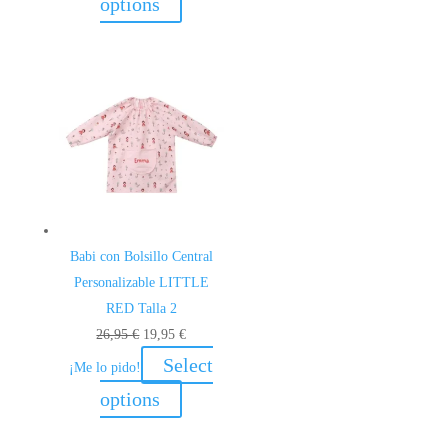
options
era:
es:
26,95 €.
19,95 €.
Babi con Bolsillo Central
Personalizable LITTLE
RED Talla 2
El
El
26,95
€
19,95
€
precio
precio
Select
¡Me lo pido!
original
actual
options
era:
es:
26,95 €.
19,95 €.