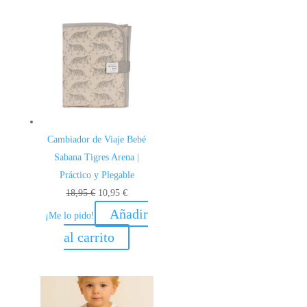
Cambiador de Viaje Bebé
Sabana Tigres Arena |
Práctico y Plegable
El
El
18,95
€
10,95
€
precio
precio
Añadir
¡Me lo pido!
original
actual
al carrito
era:
es:
18,95 €.
10,95 €.