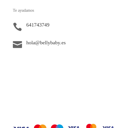
Te ayudamos
641743749

hola@bellybaby.es
