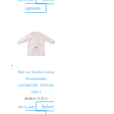
original
actual
options
era:
es:
26,95 €.
19,95 €.
Babi con Bolsillo Central
Personalizable
GEOMETRIC NATURE
Talla 3
El
El
26,95
€
19,95
€
precio
precio
Select
¡Me lo pido!
original
actual