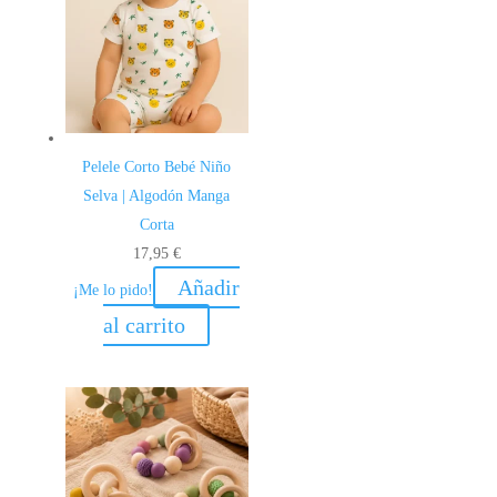
Pelele Corto Bebé Niño
Selva | Algodón Manga
Corta
17,95
€
Añadir
¡Me lo pido!
al carrito