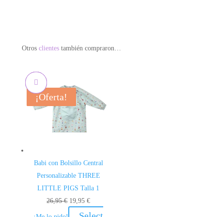
Otros
clientes
también compraron…
¡Oferta!
¡Oferta!
¡Oferta!
¡Oferta!
Babi con Bolsillo Central
Personalizable THREE
LITTLE PIGS Talla 1
El
El
26,95
€
19,95
€
precio
precio
Select
¡Me lo pido!