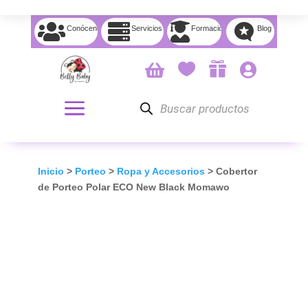




Conócenos
Servicios
Formación
Blog




Búsqueda
de
productos
Inicio
>
Porteo
>
Ropa y Accesorios
> Cobertor
de Porteo Polar ECO New Black Momawo