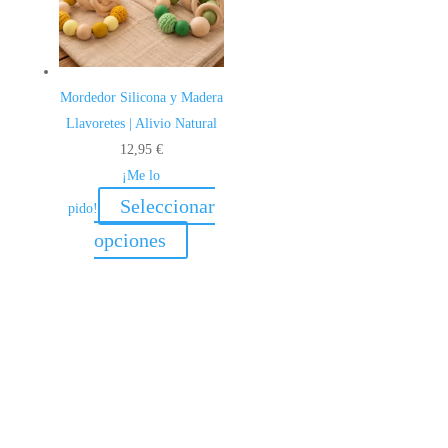
Mordedor Silicona y Madera
Llavoretes | Alivio Natural
12,95
€
¡Me lo
Seleccionar
pido!
Este
opciones
producto
tiene
múltiples
variantes.
Las
opciones
se
pueden