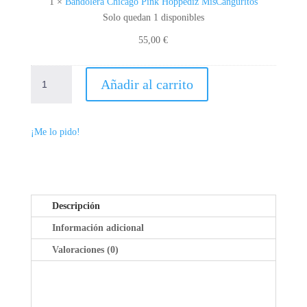
1
×
Bandolera Chicago Pink Hoppediz MisCanguritos
P
Solo quedan 1 disponibles
I
55,00
€
N
K
COBERTOR
H
Añadir al carrito
DE
O
PORTEO
P
POLAR
P
¡Me lo pido!
ECO
E
NEW
D
BLACK
I
MOMAWO
Z
CANTIDAD
M
Descripción
I
Información adicional
S
Valoraciones (0)
C
A
N
G