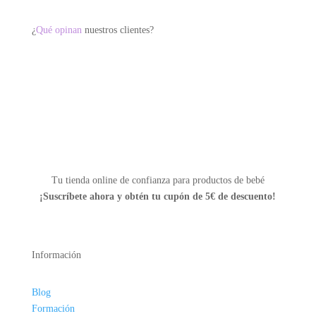
elegir
¿
Qué opinan
nuestros clientes?
en
la
página
de
producto
Tu tienda online de confianza para productos de bebé
¡Suscríbete ahora y
obtén tu cupón de 5€ de descuento!
Información
Blog
Formación