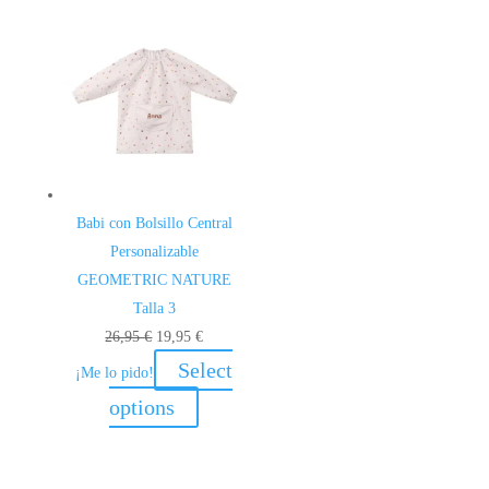
Babi con Bolsillo Central
Personalizable
GEOMETRIC NATURE
Talla 3
El
El
26,95
€
19,95
€
precio
precio
Select
¡Me lo pido!
original
actual
options
era:
es:
26,95 €.
19,95 €.