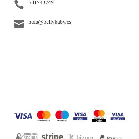
641743749

hola@bellybaby.es
