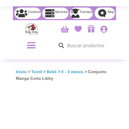




Conócenos
Servicios
Formación
Blog




Búsqueda
de
productos
Inicio
>
Textil
>
Bebé
>
0 - 3 meses
> Conjunto
Manga Corta Libby