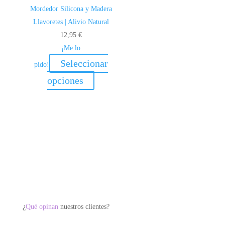
Mordedor Silicona y Madera
Llavoretes | Alivio Natural
12,95
€
¡Me lo
Seleccionar
pido!
Este
opciones
producto
tiene
múltiples
variantes.
Las
opciones
se
pueden
elegir
¿
Qué opinan
nuestros clientes?
en
la