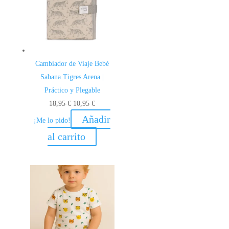
Cambiador de Viaje Bebé
Sabana Tigres Arena |
Práctico y Plegable
El
El
18,95
€
10,95
€
precio
precio
Añadir
¡Me lo pido!
original
actual
al carrito
era:
es:
18,95 €.
10,95 €.