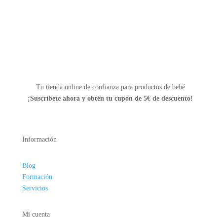
página
de
producto
Tu tienda online de confianza para productos de bebé
¡Suscríbete ahora y
obtén tu cupón de 5€ de descuento!
Información
Blog
Formación
Servicios
Mi cuenta