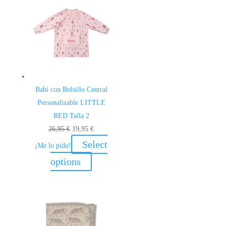
Babi con Bolsillo Central
Personalizable LITTLE
RED Talla 2
El
El
26,95
€
19,95
€
precio
precio
Select
¡Me lo pido!
original
actual
options
era:
es:
26,95 €.
19,95 €.