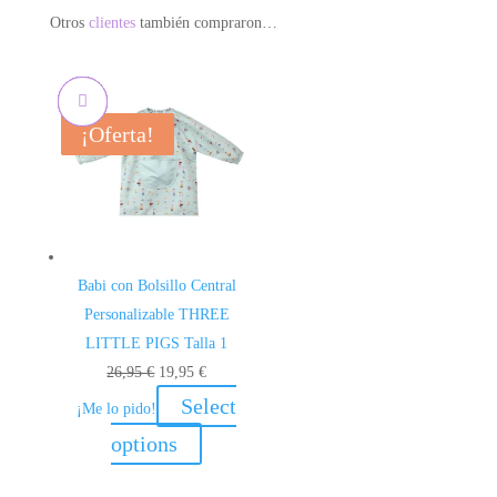
Otros
clientes
también compraron…
¡Oferta!
¡Oferta!
¡Oferta!
¡Oferta!
Babi con Bolsillo Central
Personalizable THREE
LITTLE PIGS Talla 1
El
El
26,95
€
19,95
€
precio
precio
Select
¡Me lo pido!
original
actual
options
era:
es:
26,95 €.
19,95 €.