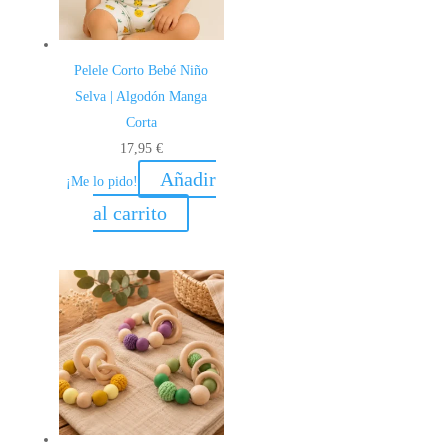
Pelele Corto Bebé Niño
Selva | Algodón Manga
Corta
17,95
€
Añadir
¡Me lo pido!
al carrito