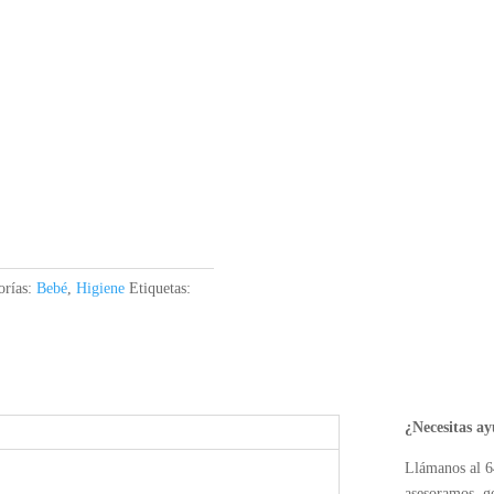
orías:
Bebé
,
Higiene
Etiquetas:
¿Necesitas a
Llámanos al 6
asesoramos, g