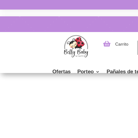

Carrito
Ofertas
Porteo
Pañales de t