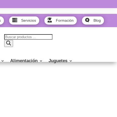



s
Servicios
Formación
Blog
Búsqueda
de
productos
Alimentación
Juguetes