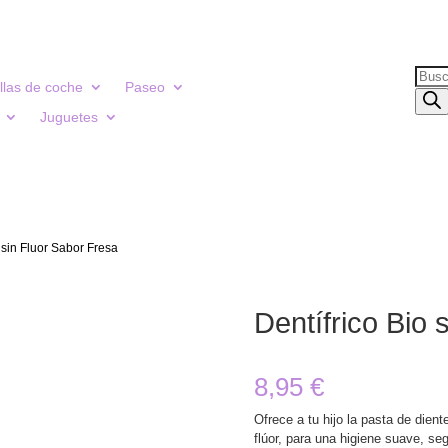
Búsq
illas de coche
Paseo
de
Juguetes
prod
 sin Fluor Sabor Fresa
Dentífrico Bio 
8,95
€
Ofrece a tu hijo la pasta de dien
flúor, para una higiene suave, se