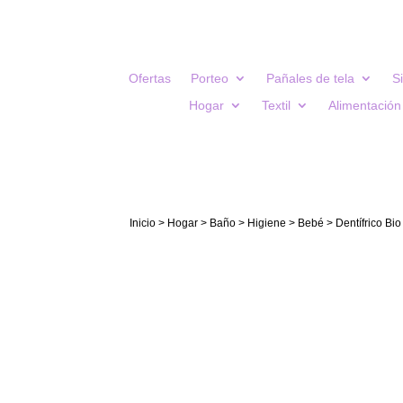
Ofertas
Porteo
Pañales de tela
S
Hogar
Textil
Alimentación
Inicio
>
Hogar
>
Baño
>
Higiene
>
Bebé
> Dentífrico Bio