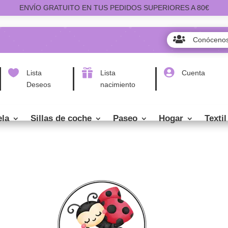
ENVÍO GRATUITO EN TUS PEDIDOS SUPERIORES A 80€

Conóceno



Lista
Lista
Cuenta
Deseos
nacimiento
ela
Sillas de coche
Paseo
Hogar
Textil