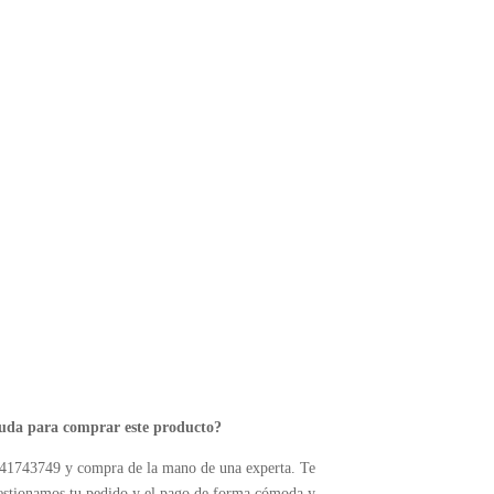
yuda para comprar este producto?
41743749 y compra de la mano de una experta. Te
estionamos tu pedido y el pago de forma cómoda y