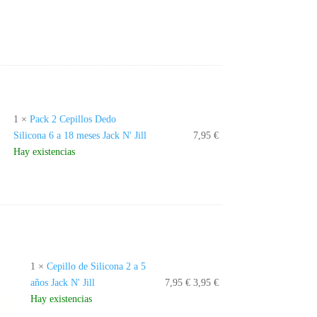
1
×
Pack 2 Cepillos Dedo
Silicona 6 a 18 meses Jack N' Jill
7,95
€
Hay existencias
1
×
Cepillo de Silicona 2 a 5
El
El
años Jack N' Jill
7,95
€
3,95
€
precio
precio
Hay existencias
original
actual