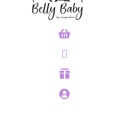



