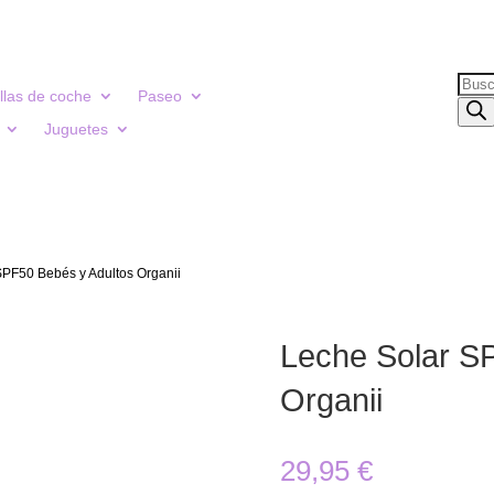
Búsq
illas de coche
Paseo
de
Juguetes
prod
SPF50 Bebés y Adultos Organii
Leche Solar S
Organii
29,95
€