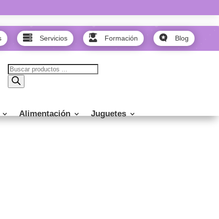



s
Servicios
Formación
Blog
Búsqueda
de
productos
Alimentación
Juguetes