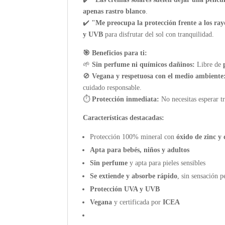
apenas rastro blanco
.
✔️
"Me preocupa la protección frente a los ray
y UVB
para disfrutar del sol con tranquilidad.
🎯 Beneficios para ti:
🌱
Sin perfume ni químicos dañinos:
Libre de
🚫
Vegana y respetuosa con el medio ambiente
cuidado responsable.
⏱️
Protección inmediata:
No necesitas esperar tr
Características destacadas:
Protección 100% mineral con
óxido de zinc y
Apta para bebés, niños y adultos
Sin perfume
y apta para pieles sensibles
Se extiende y absorbe rápido
, sin sensación p
Protección UVA y UVB
Vegana
y certificada por
ICEA