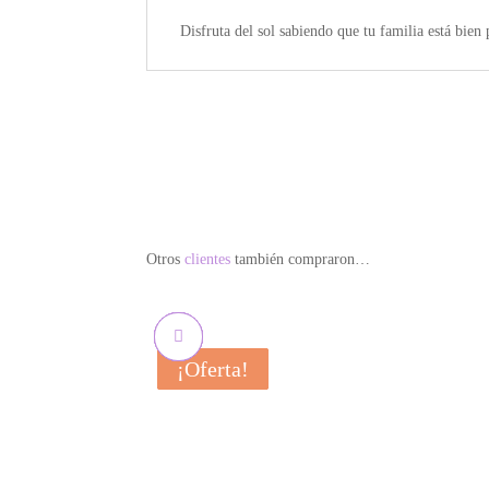
Disfruta del sol sabiendo que tu familia está bien
Otros
clientes
también compraron…
¡Oferta!
¡Oferta!
¡Oferta!
¡Oferta!