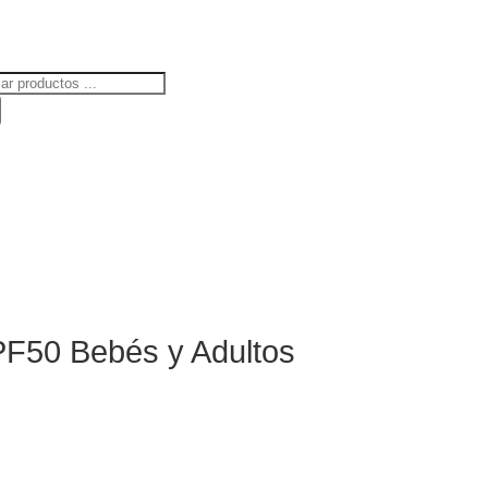
ueda
uctos
PF50 Bebés y Adultos