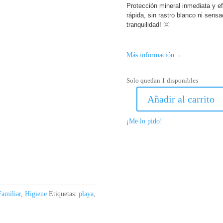
Protección mineral inmediata y ef
rápida, sin rastro blanco ni sensa
tranquilidad! 🌞
Más información
→
Solo quedan 1 disponibles
Añadir al carrito
Leche
Solar
¡Me lo pido!
SPF50
Bebés
y
Adultos
Organii
cantidad
Familiar
,
Higiene
Etiquetas:
playa
,