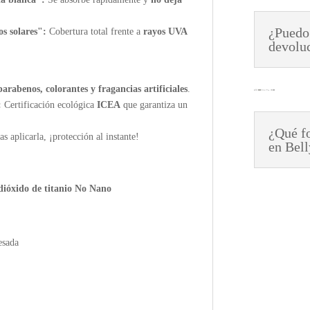
¿Puedo
os solares":
Cobertura total frente a
rayos UVA
devolu
parabenos, colorantes y fragancias artificiales
.
:
Certificación ecológica
ICEA
que garantiza un
¿Qué fo
as aplicarla, ¡protección al instante!
en Bel
 dióxido de titanio No Nano
esada