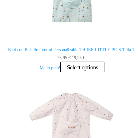
Babi con Bolsillo Central Personalizable THREE LITTLE PIGS Talla 1
El
El
26,95
€
19,95
€
precio
precio
Select options
¡Me lo pido!
original
actual
era:
es:
26,95 €.
19,95 €.