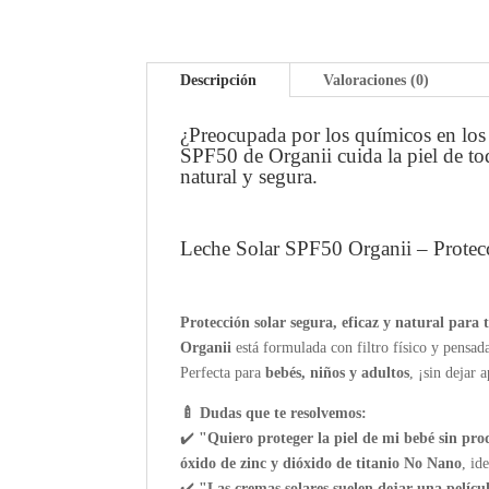
Descripción
Valoraciones (0)
¿Preocupada por los químicos en los 
SPF50 de Organii cuida la piel de t
natural y segura.
Leche Solar SPF50 Organii – Protecc
Protección solar segura, eficaz y natural para t
Organii
está formulada con filtro físico y pensada
Perfecta para
bebés, niños y adultos
, ¡sin dejar 
🍼 Dudas que te resolvemos:
✔️
"Quiero proteger la piel de mi bebé sin pro
óxido de zinc y dióxido de titanio No Nano
, id
✔️
"Las cremas solares suelen dejar una pelícu