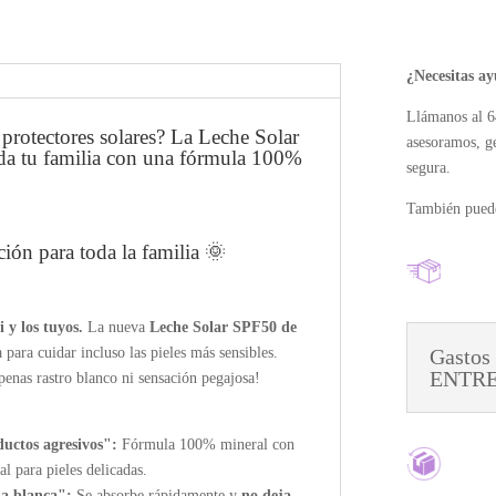
¿Necesitas a
Llámanos al 6
protectores solares? La Leche Solar
asesoramos, g
oda tu familia con una fórmula 100%
segura.
También puede
ión para toda la familia 🌞
i y los tuyos.
La nueva
Leche Solar SPF50 de
 para cuidar incluso las pieles más sensibles.
Gastos
ENTREG
apenas rastro blanco ni sensación pegajosa!
ductos agresivos":
Fórmula 100% mineral con
eal para pieles delicadas.
la blanca":
Se absorbe rápidamente y
no deja