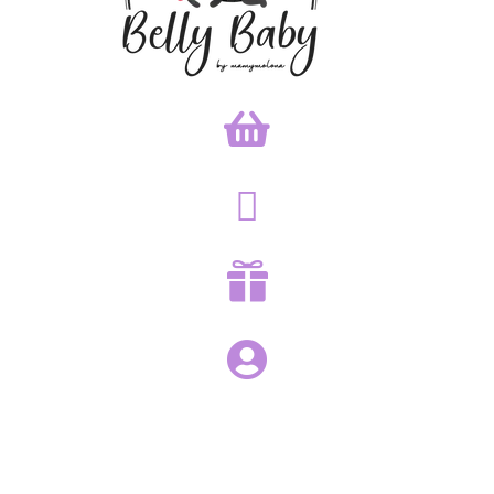



