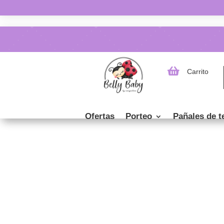

Carrito
Ofertas
Porteo
Pañales de t