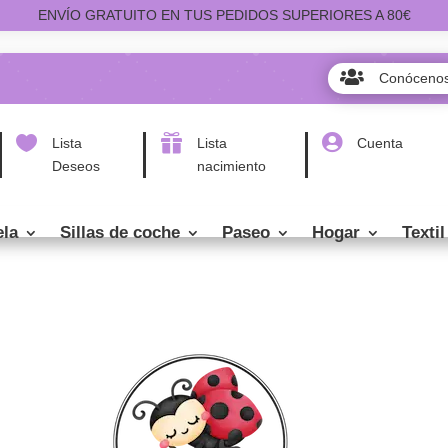
ENVÍO GRATUITO EN TUS PEDIDOS SUPERIORES A 80€

Conóceno



Lista
Lista
Cuenta
Deseos
nacimiento
ela
Sillas de coche
Paseo
Hogar
Textil