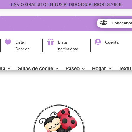
ENVÍO GRATUITO EN TUS PEDIDOS SUPERIORES A 80€

Conóceno



Lista
Lista
Cuenta
Deseos
nacimiento
ela
Sillas de coche
Paseo
Hogar
Textil