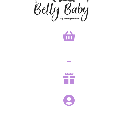



