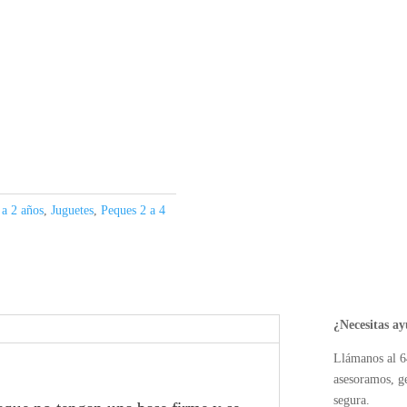
 a 2 años
,
Juguetes
,
Peques 2 a 4
¿Necesitas a
Llámanos al 6
asesoramos, g
segura.