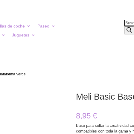
Búsq
illas de coche
Paseo
de
Juguetes
prod
lataforma Verde
Meli Basic Bas
8,95
€
Base para soltar la creatividad c
compatibles con toda la gama y 