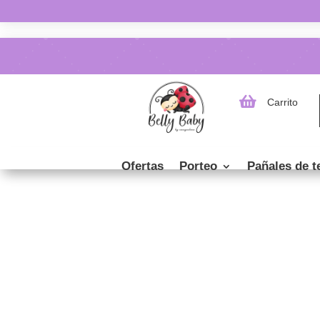

Carrito
Ofertas
Porteo
Pañales de t