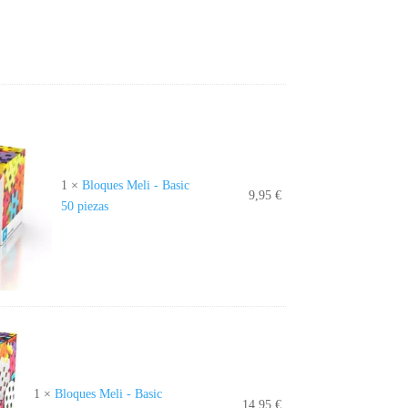
1
×
Bloques Meli - Basic
9,95
€
50 piezas
1
×
Bloques Meli - Basic
14,95
€