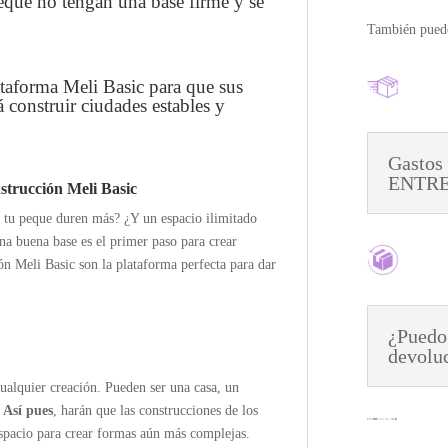
peque no tengan una base firme y se
También puede
ataforma Meli Basic para que sus
 construir ciudades estables y
Gastos
ENTREG
strucción Meli Basic
e tu peque duren más? ¿Y un espacio ilimitado
na buena base es el primer paso para crear
ión Meli Basic son la plataforma perfecta para dar
¿Puedo
devolu
cualquier creación. Pueden ser una casa, un
.
Así pues
, harán que las construcciones de los
espacio para crear formas aún más complejas.