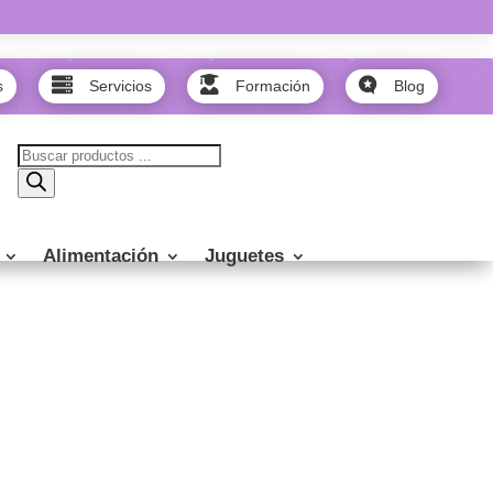



s
Servicios
Formación
Blog
Búsqueda
de
productos
Alimentación
Juguetes