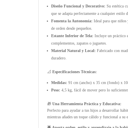
Diseño Funcional y Decorativo:
Su estética c
que se adapta perfectamente a cualquier estilo d
Fomenta la Autonomía:
Ideal para que niños 
de orden desde pequeños.
Estante Inferior de Tela:
Incluye un práctico 
complementos, zapatos o juguetes.
Material Natural y Local:
Fabricado con mader
duradero.
📐
Especificaciones Técnicas:
Medidas:
91 cm (ancho) x 35 cm (fondo) x 104
Peso:
4,5 kg, fácil de mover pero lo suficiente
🎁
Una Herramienta Práctica y Educativa:
Perfecto para ayudar a tus hijos a desarrollar há
mientras añades un toque cálido y funcional a su 
🌟 Aporta orden, estilo y aprendizaje a la habi