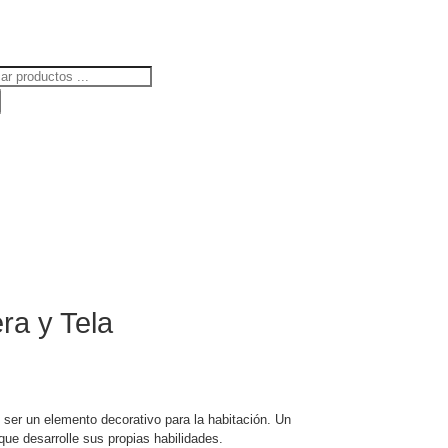
ueda
uctos
ra y Tela
l
recio
 ser un elemento decorativo para la habitación. Un
que desarrolle sus propias habilidades.