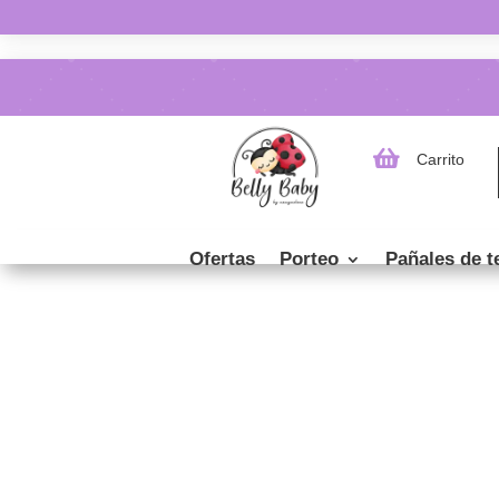

Carrito
Ofertas
Porteo
Pañales de t