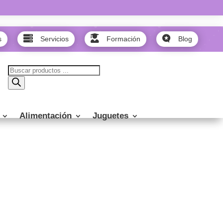



s
Servicios
Formación
Blog
Búsqueda
de
productos
Alimentación
Juguetes