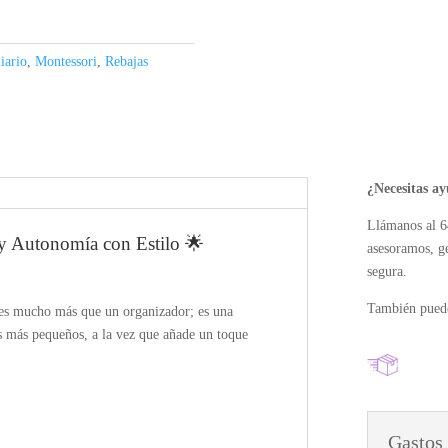
iario
,
Montessori
,
Rebajas
¿Necesitas a
Llámanos al 6
 y Autonomía con Estilo 🌟
asesoramos, g
segura.
También puede
es mucho más que un organizador; es una
s más pequeños, a la vez que añade un toque
Gastos