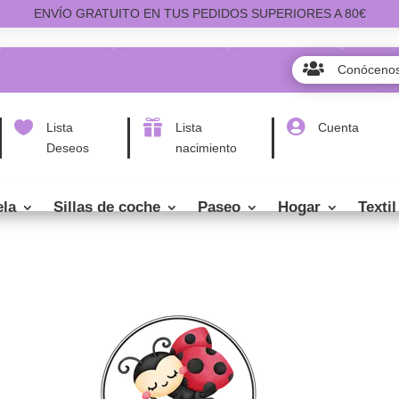
ENVÍO GRATUITO EN TUS PEDIDOS SUPERIORES A 80€

Conóceno



Lista
Lista
Cuenta
Deseos
nacimiento
ela
Sillas de coche
Paseo
Hogar
Textil