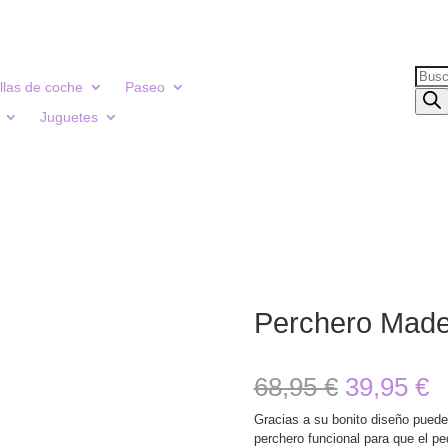
Búsq
illas de coche
Paseo
de
Juguetes
prod
Perchero Made
El
E
68,95
€
39,95
€
precio
p
Gracias a su bonito diseño puede
perchero funcional para que el pe