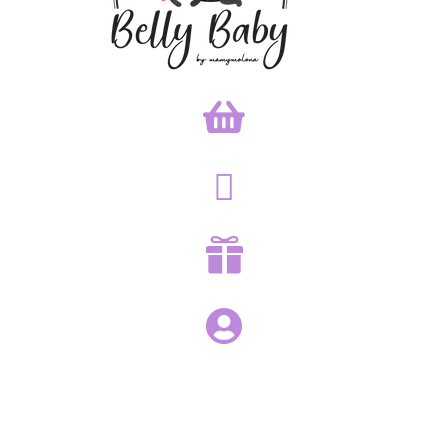



