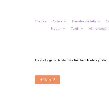
Ofertas
Porteo
Pañales de tela
S
Hogar
Textil
Alimentación
Inicio
>
Hogar
>
Habitación
> Perchero Madera y Tela
¡Oferta!