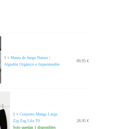
ctual
s:
9,95 €.
1
×
Manta de Juego Nature |
89,95
€
Algodón Orgánico e Impermeable
1
×
Conjunto Manga Larga
Zig Zag Lila T0
28,95
€
Solo quedan 1 disponibles