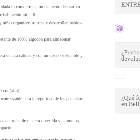
ENTREG
uidada lo convierte en un elemento decorativo
e habitación infantil.
y niñas organicen su ropa y desarrollen hábitos
estante de 100% algodón para almacenar
¿Puedo
a de alta calidad y con un diseño sostenible y
devolu
 cm (alto).
¿Qué fo
mente estable para la seguridad de los pequeños.
en Bel
bitos de orden de manera divertida y autónoma,
espacio.
tación de tus pequeños con este precioso