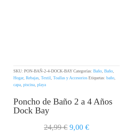
SKU:
PON-BAÑ-2-4-DOCK-BAY
Categorías:
Baño
,
Baño
,
Hogar
,
Rebajas
,
Textil
,
Toallas y Accesorios
Etiquetas:
baño
,
capa
,
piscina
,
playa
Poncho de Baño 2 a 4 Años
Dock Bay
El
El
24,99
€
9,00
€