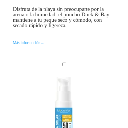
precio
precio
original
actual
Disfruta de la playa sin preocuparte por la
era:
es:
arena o la humedad: el poncho Dock & Bay
24,99 €.
9,00 €.
mantiene a tu peque seco y cómodo, con
secado rápido y ligereza.
Más información
→
C
R
E
M
A
S
O
L
A
R