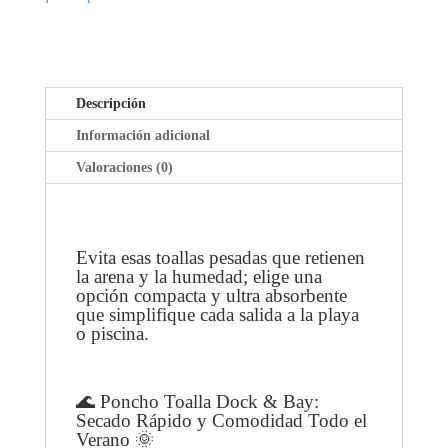
A
A
4
,
AÑOS
V
DOCK
E
BAY
Descripción
G
CANTIDAD
Información adicional
A
N
Valoraciones (0)
A
,
E
C
Evita esas toallas pesadas que retienen
la arena y la humedad; elige una
O
opción compacta y ultra absorbente
F
que simplifique cada salida a la playa
R
o piscina.
I
E
N
🌊 Poncho Toalla Dock & Bay:
D
Secado Rápido y Comodidad Todo el
L
Verano 🌞