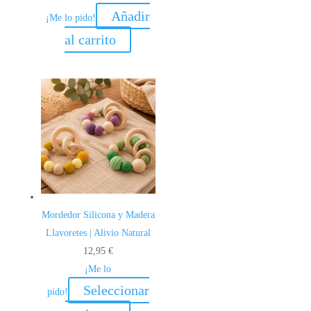
Añadir
¡Me lo pido!
al carrito
Mordedor Silicona y Madera
Llavoretes | Alivio Natural
12,95
€
¡Me lo
Seleccionar
pido!
Este