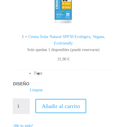
N
A
T
U
R
A
1
×
Crema Solar Natural SPF50 Ecológica, Vegana,
L
Ecofriendly
S
Solo quedan 1 disponibles (puede reservarse)
P
31,90
€
F
5
Tiger
0
E
DISEÑO
C
Limpiar
O
L
PONCHO
Añadir al carrito
Ó
DE
G
BAÑO
I
2
¡Me lo pido!
C