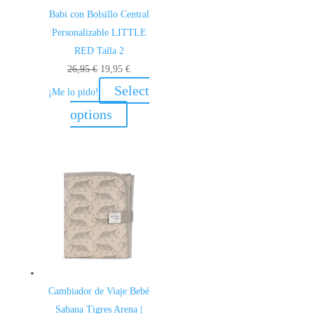
Babi con Bolsillo Central
Personalizable LITTLE
RED Talla 2
El
El
26,95
€
19,95
€
precio
precio
Select
¡Me lo pido!
original
actual
options
era:
es:
26,95 €.
19,95 €.
Cambiador de Viaje Bebé
Sabana Tigres Arena |