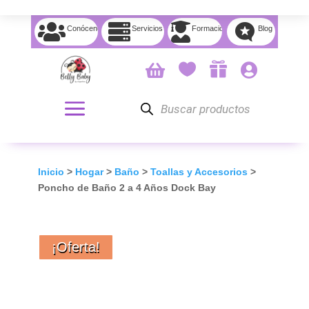




Conócenos
Servicios
Formación
Blog




Búsqueda
de
productos
Inicio
>
Hogar
>
Baño
>
Toallas y Accesorios
>
Poncho de Baño 2 a 4 Años Dock Bay
¡Oferta!