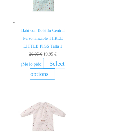
Babi con Bolsillo Central
Personalizable THREE
LITTLE PIGS Talla 1
El
El
26,95
€
19,95
€
precio
precio
Select
¡Me lo pido!
original
actual
options
era:
es:
26,95 €.
19,95 €.