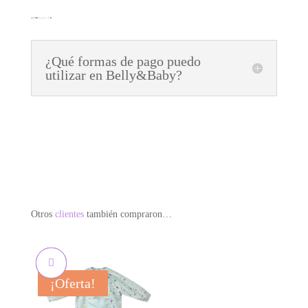
¿Qué formas de pago puedo
utilizar en Belly&Baby?
Otros
clientes
también compraron…
¡Oferta!
¡Oferta!
¡Oferta!
¡Oferta!