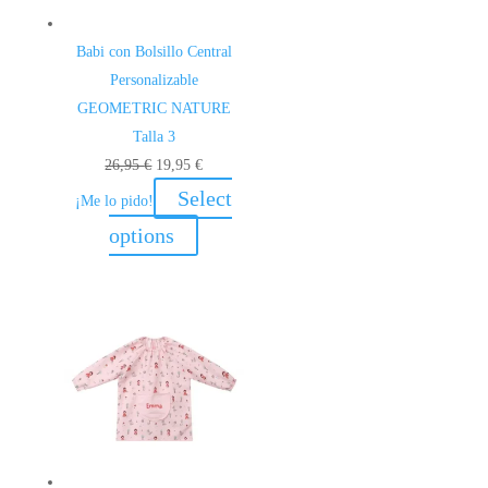
Babi con Bolsillo Central
Personalizable
GEOMETRIC NATURE
Talla 3
El
El
26,95
€
19,95
€
precio
precio
Select
¡Me lo pido!
original
actual
options
era:
es:
26,95 €.
19,95 €.