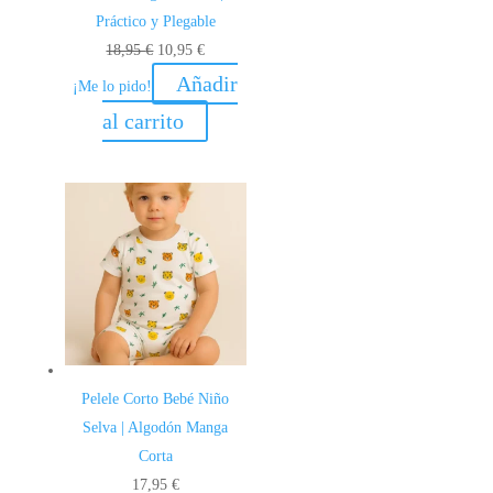
Práctico y Plegable
El
El
18,95
€
10,95
€
precio
precio
Añadir
¡Me lo pido!
original
actual
al carrito
era:
es:
18,95 €.
10,95 €.
Pelele Corto Bebé Niño
Selva | Algodón Manga
Corta
17,95
€