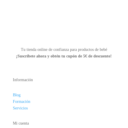
página
de
producto
Tu tienda online de confianza para productos de bebé
¡Suscríbete ahora y
obtén tu cupón de 5€ de descuento!
Información
Blog
Formación
Servicios
Mi cuenta