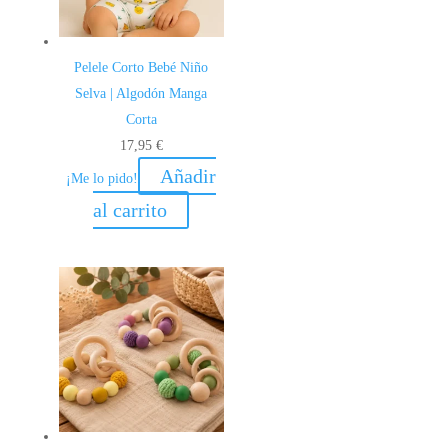
Pelele Corto Bebé Niño
Selva | Algodón Manga
Corta
17,95
€
Añadir
¡Me lo pido!
al carrito