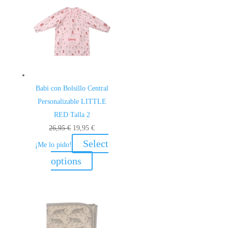
Babi con Bolsillo Central
Personalizable LITTLE
RED Talla 2
El
El
26,95
€
19,95
€
precio
precio
Select
¡Me lo pido!
original
actual
options
era:
es:
26,95 €.
19,95 €.