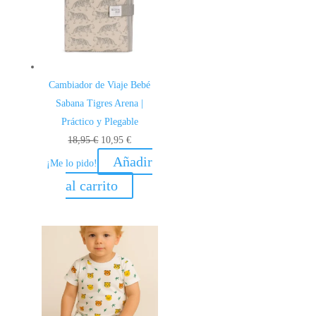
Cambiador de Viaje Bebé
Sabana Tigres Arena |
Práctico y Plegable
El
El
18,95
€
10,95
€
precio
precio
Añadir
¡Me lo pido!
original
actual
al carrito
era:
es:
18,95 €.
10,95 €.