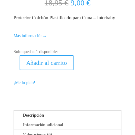
El
El
18,95
€
9,00
€
precio
precio
original
actual
Protector Colchón Plastificado para Cuna – Interbaby
era:
es:
18,95 €.
9,00 €.
Más información
→
Solo quedan 1 disponibles
Añadir al carrito
PROTECTOR
COLCHÓN
PLASTIFICADO
¡Me lo pido!
PARA
CUNA
-
INTERBABY
CANTIDAD
Descripción
Información adicional
Valoraciones (0)