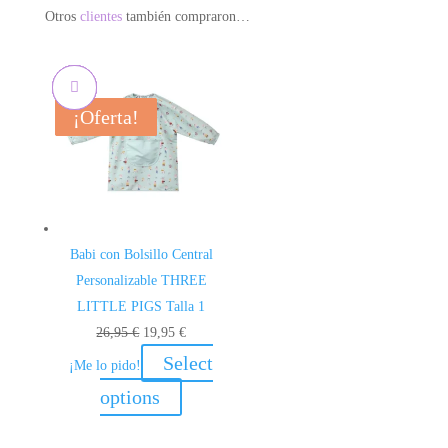
Otros
clientes
también compraron…
¡Oferta!
¡Oferta!
¡Oferta!
¡Oferta!
Babi con Bolsillo Central
Personalizable THREE
LITTLE PIGS Talla 1
El
El
26,95
€
19,95
€
precio
precio
Select
¡Me lo pido!
original
actual
options
era:
es:
26,95 €.
19,95 €.