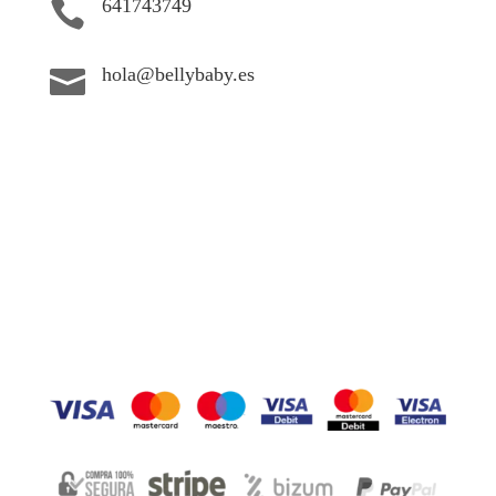
641743749

hola@bellybaby.es
