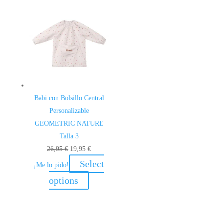
Babi con Bolsillo Central
Personalizable
GEOMETRIC NATURE
Talla 3
El
El
26,95
€
19,95
€
precio
precio
Select
¡Me lo pido!
original
actual
options
era:
es:
26,95 €.
19,95 €.