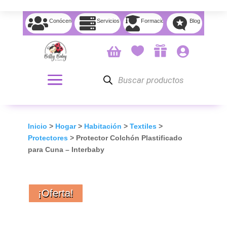




Conócenos
Servicios
Formación
Blog




Búsqueda
de
productos
Inicio
>
Hogar
>
Habitación
>
Textiles
>
Protectores
> Protector Colchón Plastificado
para Cuna – Interbaby
¡Oferta!