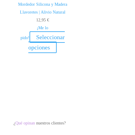
Mordedor Silicona y Madera
Llavoretes | Alivio Natural
12,95
€
¡Me lo
Seleccionar
pido!
Este
opciones
producto
tiene
múltiples
variantes.
Las
opciones
se
pueden
elegir
¿
Qué opinan
nuestros clientes?
en
la