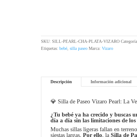
SKU:
SILL-PEARL-CHA-PLATA-VIZARO
Categorí
Etiquetas:
bebé
,
silla paseo
Marca:
Vizaro
Descripción
Información adicional
💎 Silla de Paseo Vizaro Pearl: La Ve
¿Tu bebé ya ha crecido y buscas un
día a día sin las limitaciones de lo
Muchas sillas ligeras fallan en terren
siestas largas.
Por ello
, la
Silla de P