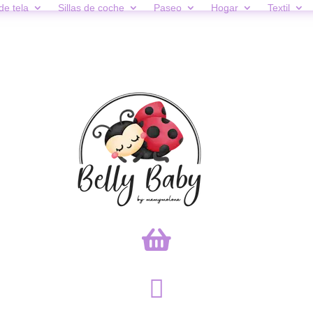
de tela
Sillas de coche
Paseo
Hogar
Textil

