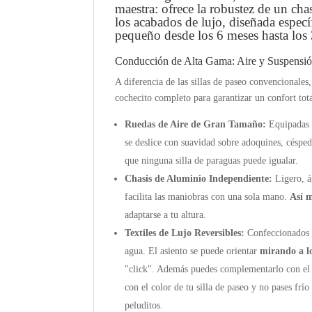
maestra: ofrece la robustez de un cha
los acabados de lujo, diseñada espec
pequeño desde los 6 meses hasta los 
Conducción de Alta Gama: Aire y Suspensi
A diferencia de las sillas de paseo convencionales
cochecito completo para garantizar un confort tota
Ruedas de Aire de Gran Tamaño:
Equipadas
se deslice con suavidad sobre adoquines, céspe
que ninguna silla de paraguas puede igualar.
Chasis de Aluminio Independiente:
Ligero, á
facilita las maniobras con una sola mano.
Así 
adaptarse a tu altura.
Textiles de Lujo Reversibles:
Confeccionados c
agua. El asiento se puede orientar
mirando a l
"click".
Además puedes complementarlo con e
con el color de tu silla de paseo y no pases frío
peluditos.