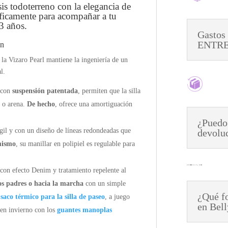
sis todoterreno con la elegancia de
íficamente para acompañar a tu
3 años.
Gastos
ENTREG
ón
, la Vizaro Pearl mantiene la ingeniería de un
l.
 con
suspensión patentada
, permiten que la silla
d o arena.
De hecho
, ofrece una amortiguación
¿Puedo
gil y con un diseño de líneas redondeadas que
devolu
mismo
, su manillar en polipiel es regulable para
on efecto Denim y tratamiento repelente al
os padres o hacia la marcha
con un simple
¿Qué fo
l
saco térmico para la silla de paseo
, a juego
en Bel
 en invierno con los
guantes manoplas