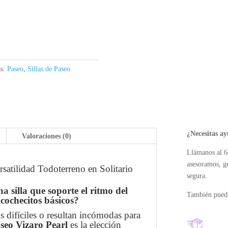
as:
Paseo
,
Sillas de Paseo
¿Necesitas a
Valoraciones (0)
Llámanos al 6
asesoramos, g
rsatilidad Todoterreno en Solitario
segura.
a silla que soporte el ritmo del
También puede
s cochecitos básicos?
os difíciles o resultan incómodas para
aseo Vizaro Pearl
es la elección