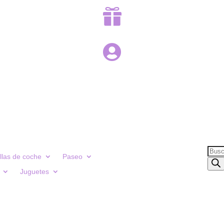


Búsq
illas de coche
Paseo
de
Juguetes
prod