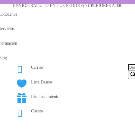
ENVÍO GRATUITO EN TUS PEDIDOS SUPERIORES A 80€
Conócenos
Servicios
Formación
Blog

Bús
Carrito
de
pro

Lista Deseos

Lista nacimiento

Cuenta