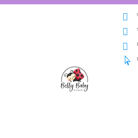



