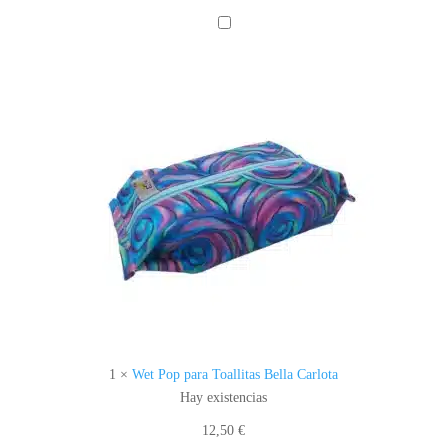
W
E
T
P
O
P
P
A
R
A
T
O
A
L
L
I
1
×
Wet Pop para Toallitas Bella Carlota
T
Hay existencias
A
12,50
€
S