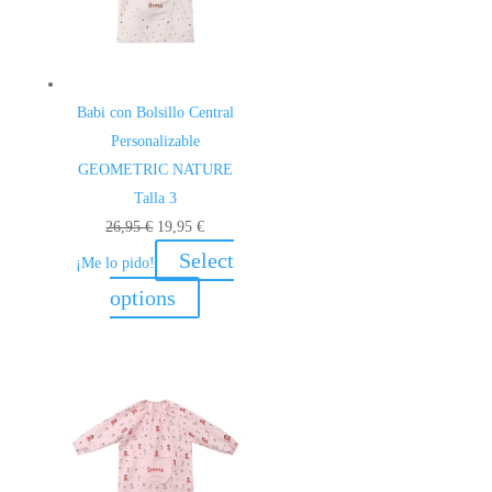
Babi con Bolsillo Central
Personalizable
GEOMETRIC NATURE
Talla 3
El
El
26,95
€
19,95
€
precio
precio
Select
¡Me lo pido!
original
actual
options
era:
es:
26,95 €.
19,95 €.