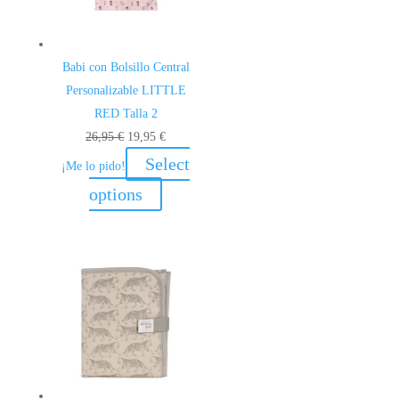
Babi con Bolsillo Central
Personalizable LITTLE
RED Talla 2
El
El
26,95
€
19,95
€
precio
precio
Select
¡Me lo pido!
original
actual
options
era:
es:
26,95 €.
19,95 €.