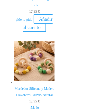
Corta
17,95
€
Añadir
¡Me lo pido!
al carrito
Mordedor Silicona y Madera
Llavoretes | Alivio Natural
12,95
€
¡Me lo