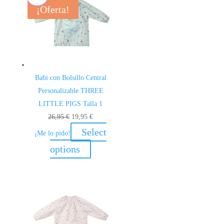
¡Oferta!
¡Oferta!
¡Oferta!
¡Oferta!
Babi con Bolsillo Central
Personalizable THREE
LITTLE PIGS Talla 1
El
El
26,95
€
19,95
€
precio
precio
Select
¡Me lo pido!
original
actual
options
era:
es:
26,95 €.
19,95 €.