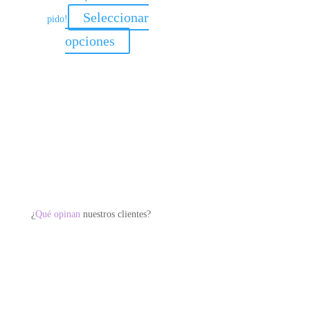
Seleccionar
pido!
Este
opciones
producto
tiene
múltiples
variantes.
Las
opciones
se
pueden
elegir
¿
Qué opinan
nuestros clientes?
en
la
página
de
producto