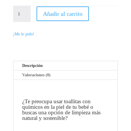
B
TOALLITAS
E
Añadir al carrito
DE
L
ALGODÓN
L
MULTIUSOS
A
¡Me lo pido!
CANTIDAD
C
A
R
L
O
Descripción
T
Valoraciones (0)
A
¿Te preocupa usar toallitas con
químicos en la piel de tu bebé o
buscas una opción de limpieza más
natural y sostenible?