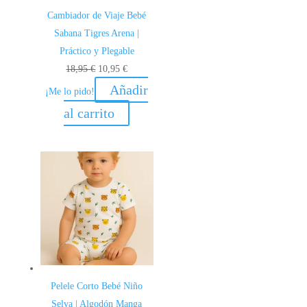
Cambiador de Viaje Bebé
Sabana Tigres Arena |
Práctico y Plegable
El
El
18,95
€
10,95
€
precio
precio
Añadir
¡Me lo pido!
original
actual
al carrito
era:
es:
18,95 €.
10,95 €.
Pelele Corto Bebé Niño
Selva | Algodón Manga