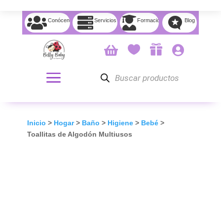




Conócenos
Servicios
Formación
Blog




Búsqueda
de
productos
Inicio
>
Hogar
>
Baño
>
Higiene
>
Bebé
>
Toallitas de Algodón Multiusos