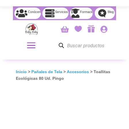




Conócenos
Servicios
Formación
Blog




Búsqueda
de
productos
Inicio
>
Pañales de Tela
>
Accesorios
> Toallitas
Ecológicas 80 Ud. Pingo