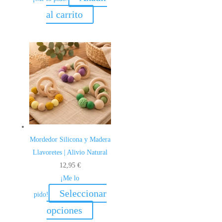
al carrito
Mordedor Silicona y Madera
Llavoretes | Alivio Natural
12,95
€
¡Me lo
Seleccionar
pido!
Este
opciones
producto