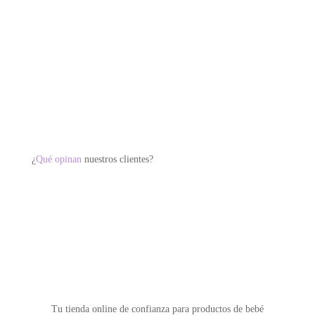
tiene
múltiples
variantes.
Las
opciones
se
pueden
elegir
¿
Qué opinan
nuestros clientes?
en
la
página
de
producto
Tu tienda online de confianza para productos de bebé