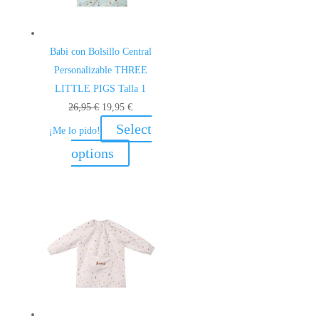
Babi con Bolsillo Central
Personalizable THREE
LITTLE PIGS Talla 1
El
El
26,95
€
19,95
€
precio
precio
Select
¡Me lo pido!
original
actual
options
era:
es:
26,95 €.
19,95 €.