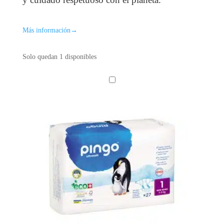
Más información
→
Solo quedan 1 disponibles
P
A
Ñ
A
L
E
S
D
E
S
E
C
H