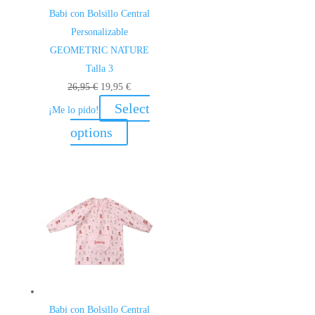
Babi con Bolsillo Central
Personalizable
GEOMETRIC NATURE
Talla 3
El
El
26,95
€
19,95
€
precio
precio
Select
¡Me lo pido!
original
actual
options
era:
es:
26,95 €.
19,95 €.
Babi con Bolsillo Central