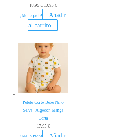
El
El
18,95
€
10,95
€
precio
precio
Añadir
¡Me lo pido!
original
actual
al carrito
era:
es:
18,95 €.
10,95 €.
Pelele Corto Bebé Niño
Selva | Algodón Manga
Corta
17,95
€
Añadir
¡Me lo pido!