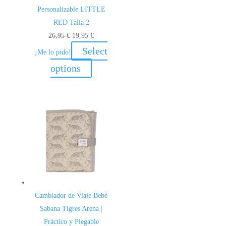
Personalizable LITTLE
RED Talla 2
El
El
26,95
€
19,95
€
precio
precio
Select
¡Me lo pido!
original
actual
options
era:
es:
26,95 €.
19,95 €.
Cambiador de Viaje Bebé
Sabana Tigres Arena |
Práctico y Plegable