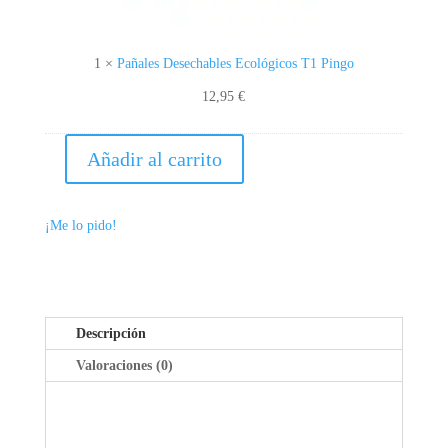
A
B
L
1
×
Pañales Desechables Ecológicos T1 Pingo
E
12,95
€
S
E
C
Añadir al carrito
TOALLITAS
O
ECOLÓGICAS
L
80
Ó
¡Me lo pido!
UD.
G
PINGO
I
CANTIDAD
C
O
Descripción
S
T
Valoraciones (0)
1
P
I