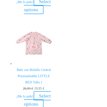
precio
precio
Select
¡Me lo pido!
original
actual
options
era:
es:
26,95 €.
19,95 €.
Babi con Bolsillo Central
Personalizable LITTLE
RED Talla 2
El
El
26,95
€
19,95
€
precio
precio
Select
¡Me lo pido!
original
actual
options
era:
es: