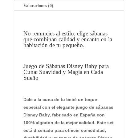
R
Valoraciones (0)
A
C
U
N
No renuncies al estilo; elige sábanas
A
que combinan calidad y encanto en la
-
habitación de tu pequeño.
I
N
T
Juego de Sábanas Disney Baby para
Cuna: Suavidad y Magia en Cada
E
Sueño
R
B
A
Dale a la cuna de tu bebé un toque
B
Y
especial con el elegante juego de sábanas
Disney Baby, fabricado en España con
100% algodón
de la mejor calidad. Este set
está diseñado para ofrecer comodidad,