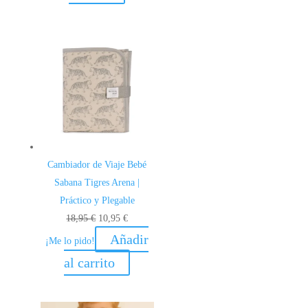
26,95 €.
19,95 €.
Cambiador de Viaje Bebé
Sabana Tigres Arena |
Práctico y Plegable
El
El
18,95
€
10,95
€
precio
precio
Añadir
¡Me lo pido!
original
actual
al carrito
era:
es:
18,95 €.
10,95 €.