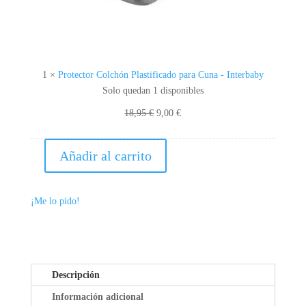
L
C
H
Ó
N
1
×
Protector Colchón Plastificado para Cuna - Interbaby
P
Solo quedan 1 disponibles
L
El
El
18,95
€
9,00
€
A
precio
precio
S
original
actual
T
Añadir al carrito
era:
es:
JUEGO
I
18,95 €.
9,00 €.
DE
F
SÁBANAS
I
¡Me lo pido!
DE
C
CUNA
A
DISNEY
D
BABY
O
CANTIDAD
Descripción
P
A
Información adicional