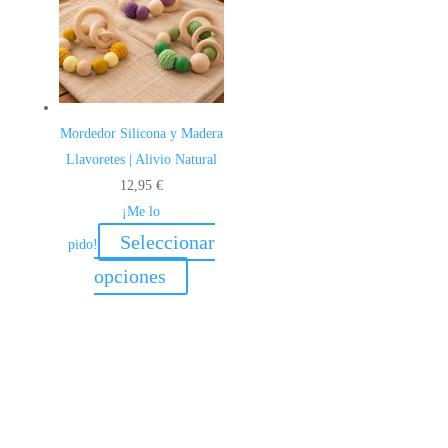
Mordedor Silicona y Madera
Llavoretes | Alivio Natural
12,95
€
¡Me lo
Seleccionar
pido!
Este
opciones
producto
tiene
múltiples
variantes.
Las
opciones