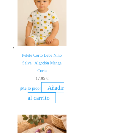
Pelele Corto Bebé Niño
Selva | Algodón Manga
Corta
17,95
€
Añadir
¡Me lo pido!
al carrito