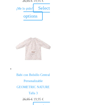
El
El
26,95
€
19,95
€
precio
precio
Select
¡Me lo pido!
original
actual
options
era:
es:
26,95 €.
19,95 €.
Babi con Bolsillo Central
Personalizable
GEOMETRIC NATURE
Talla 3
El
El
26,95
€
19,95
€