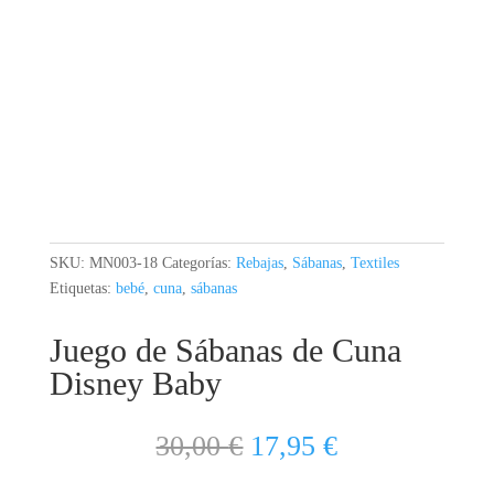
SKU:
MN003-18
Categorías:
Rebajas
,
Sábanas
,
Textiles
Etiquetas:
bebé
,
cuna
,
sábanas
Juego de Sábanas de Cuna
Disney Baby
El
El
30,00
€
17,95
€
precio
precio