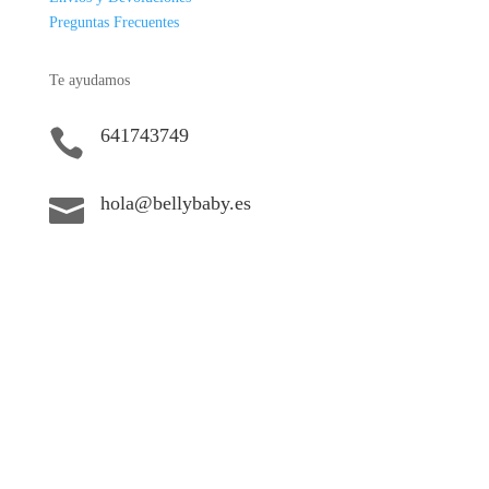
Preguntas Frecuentes
Te ayudamos
641743749

hola@bellybaby.es
