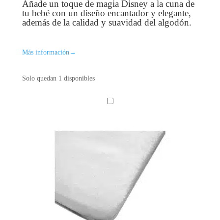
original
actual
Añade un toque de magia Disney a la cuna de
era:
es:
tu bebé con un diseño encantador y elegante,
30,00 €.
17,95 €.
además de la calidad y suavidad del algodón.
Más información
→
Solo quedan 1 disponibles
P
R
O
T
E
C
T
O
R
C
O