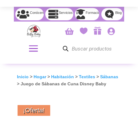




Conócenos
Servicios
Formación
Blog




Búsqueda
de
productos
Inicio
>
Hogar
>
Habitación
>
Textiles
>
Sábanas
> Juego de Sábanas de Cuna Disney Baby
¡Oferta!