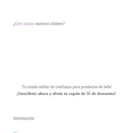
se
pueden
elegir
¿
Qué opinan
nuestros clientes?
en
la
página
de
producto
Tu tienda online de confianza para productos de bebé
¡Suscríbete ahora y
obtén tu cupón de 5€ de descuento!
Información