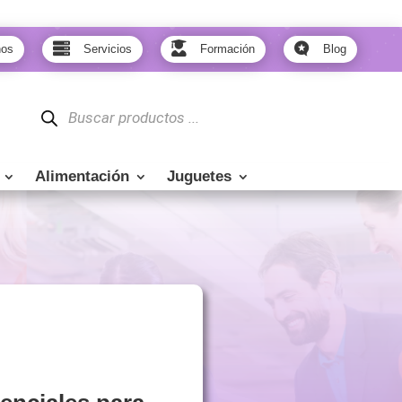



nos
Servicios
Formación
Blog
Búsqueda
de
productos
Alimentación
Juguetes