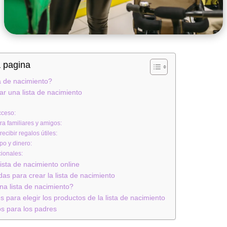
a pagina
a de nacimiento?
ar una lista de nacimiento
cceso:
 familiares y amigos:
recibir regalos útiles:
po y dinero:
cionales:
ista de nacimiento online
as para crear la lista de nacimiento
na lista de nacimiento?
para elegir los productos de la lista de nacimiento
os para los padres