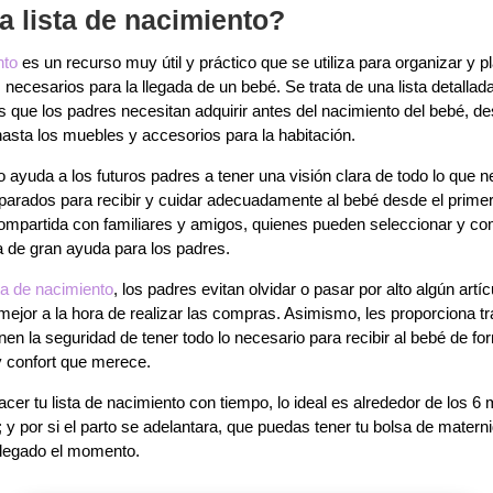
 lista de nacimiento?
nto
es un recurso muy útil y práctico que se utiliza para organizar y pl
 necesarios para la llegada de un bebé. Se trata de una lista detallad
 que los padres necesitan adquirir antes del nacimiento del bebé, de
asta los muebles y accesorios para la habitación.
to ayuda a los futuros padres a tener una visión clara de todo lo que 
eparados para recibir y cuidar adecuadamente al bebé desde el prime
mpartida con familiares y amigos, quienes pueden seleccionar y com
lta de gran ayuda para los padres.
sta de nacimiento
, los padres evitan olvidar o pasar por alto algún artí
ejor a la hora de realizar las compras. Asimismo, les proporciona tr
enen la seguridad de tener todo lo necesario para recibir al bebé de 
 y confort que merece.
r tu lista de nacimiento con tiempo, lo ideal es alrededor de los 6 
; y por si el parto se adelantara, que puedas tener tu bolsa de maternid
 llegado el momento.