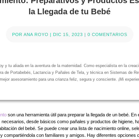
imiento: Preparativos y Productos Es
la Llegada de tu Bebé
POR
ANA ROYO
|
DIC 15, 2023
|
0 COMENTARIOS
y y tu aliada en la aventura de la maternidad. Como especialista en la creac
ra de Portabebés, Lactancia y Pañales de Tela, y técnica en Sistemas de Rete
 mejor asesoramiento para una crianza feliz, segura y consciente. ¡Mi experien
ento
son una herramienta útil para preparar la llegada de un bebé. En e
s necesarios, desde básicos como pañales y productos de higiene, h
abitación del bebé. Se puede crear una lista de nacimiento online, se
y compartiéndola con familiares y amigos. Hay diferentes opciones 