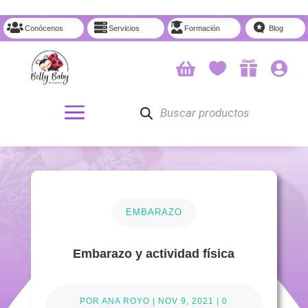




Conócenos
Servicios
Formación
Blog




Búsqueda
de
productos
EMBARAZO
Embarazo y actividad física
POR
ANA ROYO
|
NOV 9, 2021
|
0